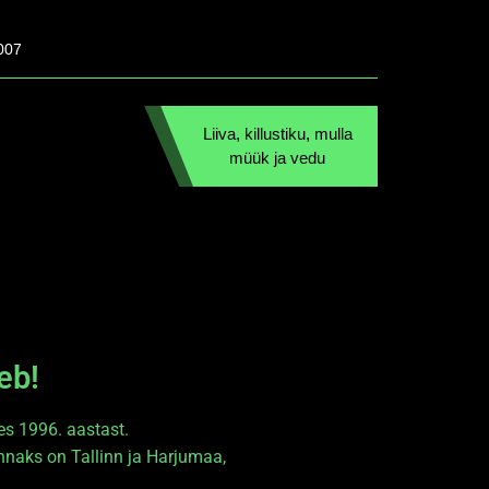
007
Liiva, killustiku, mulla
müük ja vedu
eb!
es 1996. aastast.
nnaks on Tallinn ja Harjumaa,