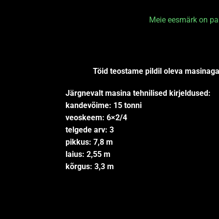
Meie eesmärk on pakk
Töid teostame pildil oleva masinaga,
Järgnevalt masina tehnilised kirjeldused:
kandevõime: 15 tonni
veoskeem: 6×2/4
telgede arv: 3
pikkus: 7,8 m
laius: 2,55 m
kõrgus: 3,3 m