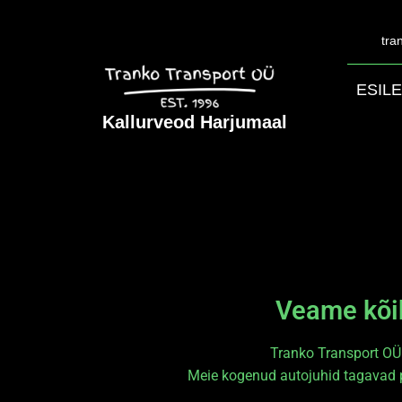
tra
ESIL
Kallurveod Harjumaal
Veame kõik
Tranko Transport OÜ 
Meie kogenud autojuhid tagavad p