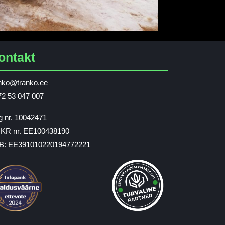
ontakt
nko@tranko.ee
2 53 047 007
 nr. 10042471
KR nr. EE100438190
B: EE391010220194772221