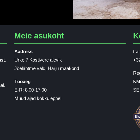
Meie asukoht
K
Aadress
tra
st.
Urke 7 Kostivere alevik
+37
Jõelähtme vald, Harju maakond
Reg
Tööaeg
KM
al.
E-R: 8.00-17.00
SE
Muud ajad kokkuleppel