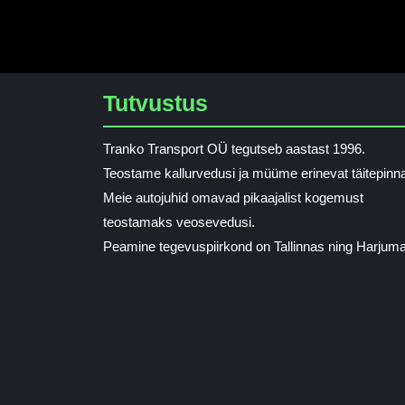
Tutvustus
Tranko Transport OÜ tegutseb aastast 1996.
Teostame kallurvedusi ja müüme erinevat täitepinna
Meie autojuhid omavad pikaajalist kogemust
teostamaks veosevedusi.
Peamine tegevuspiirkond on Tallinnas ning Harjuma