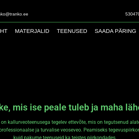
nko@tranko.ee
53047
EHT
MATERJALID
TEENUSED
SAADA PÄRING
e, mis ise peale tuleb ja maha läh
on kallurveoteenusega tegelev ettevõte, mis on tegutsenud alat
rofessionaalse ja turvalise veoseveo. Peamiseks tegevuspiirko
kuid pakume teenuseid ka teistes piirkondades.